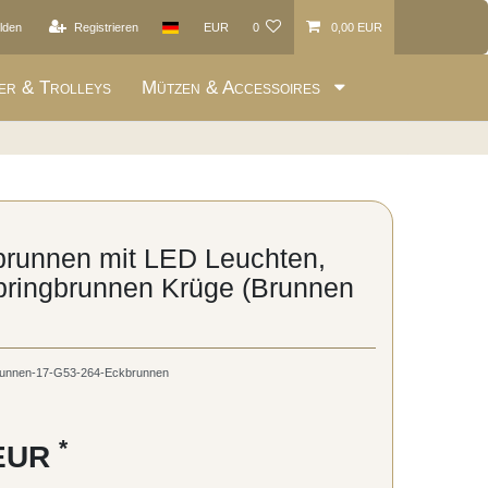
lden
Registrieren
EUR
0
0,00 EUR
er & Trolleys
Mützen & Accessoires
runnen mit LED Leuchten,
ringbrunnen Krüge (Brunnen
unnen-17-G53-264-Eckbrunnen
*
 EUR