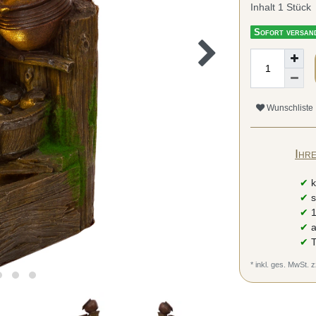
Inhalt
1
Stück
Sofort versand
Wunschliste
Ihr
✔
k
✔
s
✔
1
✔
a
✔
T
* inkl. ges. MwSt. z