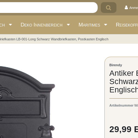
Anme
ich
Deko Innenbereich
Maritimes
Reisekoff
Briefkasten LB-001-Long Schwarz Wandbriefkasten, Postkasten Englisch
Birendy
Antiker
Schwarz
Englisc
Artikelnummer
Wa
29,99