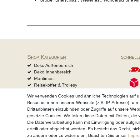
Großer Briefschlitz , Wetterfest. Wunderschöne An
Shop Kategorien
schnell
Deko Außenbereich
Deko Innenbereich
Maritimes
Reisekoffer & Trollesy
Mützen & Accessoires
Wir verwenden Cookies und ähnliche Technologien auf 
Tierbedarf
Besucher:innen unserer Webseite (z.B. IP-Adresse), um z
Drittanbietern einzubinden oder Zugriffe auf unsere Webs
gesetzte Cookies. Wir teilen diese Daten mit Dritten, die
Impressum
Daten­schu
Die Datenverarbeitung kann mit Einwilligung oder aufgru
erteilt oder abgelehnt werden. Es besteht das Recht, nich
zu ändern oder zu widerrufen. Beachten Sie unser
Impr