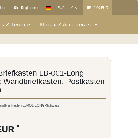
lden
Registrieren
EUR
0
0,00 EUR
er & Trolleys
Mützen & Accessoires
 Briefkasten LB-001-Long
 Wandbriefkasten, Postkasten
h
ndbriefkasten-LB-001-LONG-Schwarz
*
 EUR