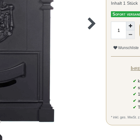
Inhalt
1
Stück
Sofort versand
Wunschliste
Ihr
✔
k
✔
s
✔
1
✔
a
✔
T
* inkl. ges. MwSt. z