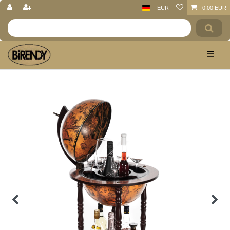
EUR
0,00 EUR
☰