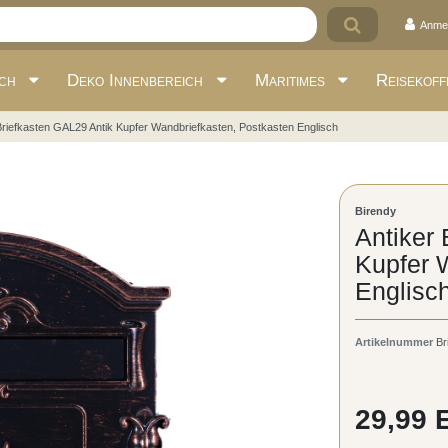
Anme
ich
Deko Innenbereich
Maritimes
Reisekoff
Briefkasten GAL29 Antik Kupfer Wandbriefkasten, Postkasten Englisch
Birendy
Antiker
Kupfer 
Englisc
Artikelnummer
Br
29,99