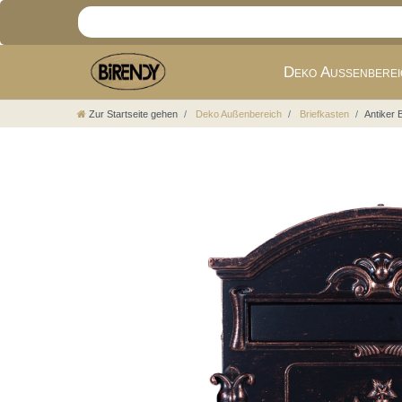
Deko Außenbere
Zur Startseite gehen
Deko Außenbereich
Briefkasten
Antiker 