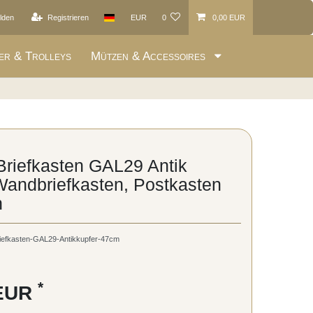
lden
Registrieren
EUR
0
0,00 EUR
er & Trolleys
Mützen & Accessoires
 Briefkasten GAL29 Antik
Wandbriefkasten, Postkasten
h
iefkasten-GAL29-Antikkupfer-47cm
*
 EUR