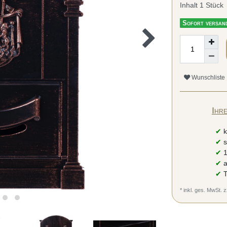
Inhalt
1
Stück
Sofort versand
Wunschliste
Ihr
✔
k
✔
s
✔
1
✔
a
✔
T
* inkl. ges. MwSt. z