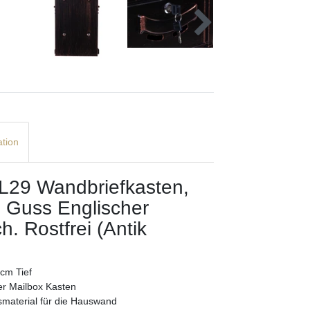
ation
AL29 Wandbriefkasten,
m Guss Englischer
h. Rostfrei (Antik
 cm Tief
her Mailbox Kasten
gsmaterial für die Hauswand