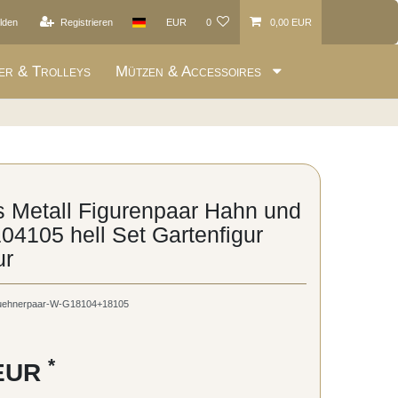
lden
Registrieren
EUR
0
0,00 EUR
er & Trolleys
Mützen & Accessoires
 Metall Figurenpaar Hahn und
04105 hell Set Gartenfigur
ur
uehnerpaar-W-G18104+18105
*
 EUR