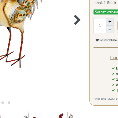
Inhalt
1
Stück
Sofort versand
Wunschliste
Ihr
✔
k
✔
s
✔
1
✔
a
✔
T
* inkl. ges. MwSt. z