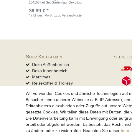
104105 hell Set Gartenfigur Dekofigur
36,99 € *
*
inkl. ges. MwSt.
zzgl.
Versandkosten
Shop Kategorien
schnell
Deko Außenbereich
Deko Innenbereich
Maritimes
Reisekoffer & Trollesy
Mützen & Accessoires
Wir verwenden Cookies und ähnliche Technologien auf 
Tierbedarf
Besucher:innen unserer Webseite (z.B. IP-Adresse), um z
Drittanbietern einzubinden oder Zugriffe auf unsere Webs
gesetzte Cookies. Wir teilen diese Daten mit Dritten, die
Impressum
Daten­schu
Die Datenverarbeitung kann mit Einwilligung oder aufgru
erteilt oder abgelehnt werden. Es besteht das Recht, nich
zu ändern oder zu widerrufen. Beachten Sie unser
Impr