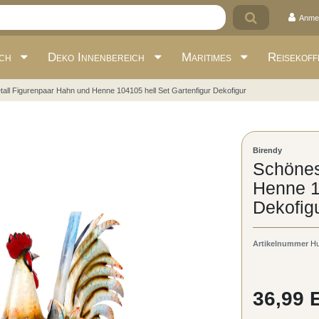
Anme
ich
Deko Innenbereich
Maritimes
Reisekoff
all Figurenpaar Hahn und Henne 104105 hell Set Gartenfigur Dekofigur
Birendy
Schönes
Henne 1
Dekofig
Artikelnummer
H
36,99