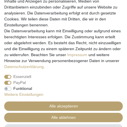
Inhalte und Anzeigen zu personalisieren, Medien von
Partner
Drittanbietern einzubinden oder Zugriffe auf unsere Website zu
analysieren. Die Datenverarbeitung erfolgt erst durch gesetzte
Cookies. Wir teilen diese Daten mit Dritten, die wir in den
Einstellungen benennen.
Rechtssicherheit
Die Datenverarbeitung kann mit Einwilligung oder aufgrund eines
berechtigten Interesses erfolgen. Die Zustimmung kann erteilt
oder abgelehnt werden. Es besteht das Recht, nicht einzuwilligen
und die Einwilligung zu einem späteren Zeitpunkt zu ändern oder
zu widerrufen. Beachten Sie unser
Impressum
und weitere
Hinweise zur Verwendung personenbezogener Daten in unserer
Daten­schutz­erklärung
.
Impressum
Daten­schutz­erklärung
AGB
Essenziell
PayPal
Barrierefreiheitserklärung
Widerrufs­recht
Funktional
Weitere Einstellungen
Vertrag widerrufen
Alle akzeptieren
Alle ablehnen
© Copyright 2026 | Alle Rechte vorbehalten.